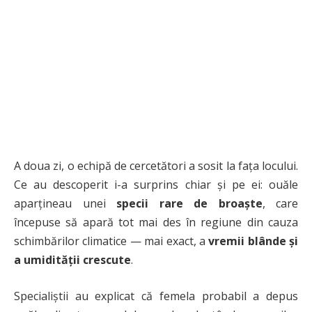
A doua zi, o echipă de cercetători a sosit la fața locului.
Ce au descoperit i-a surprins chiar și pe ei: ouăle
aparțineau unei
specii rare de broaște
, care
începuse să apară tot mai des în regiune din cauza
schimbărilor climatice — mai exact, a
vremii blânde și
a umidității crescute
.
Specialiștii au explicat că femela probabil a depus