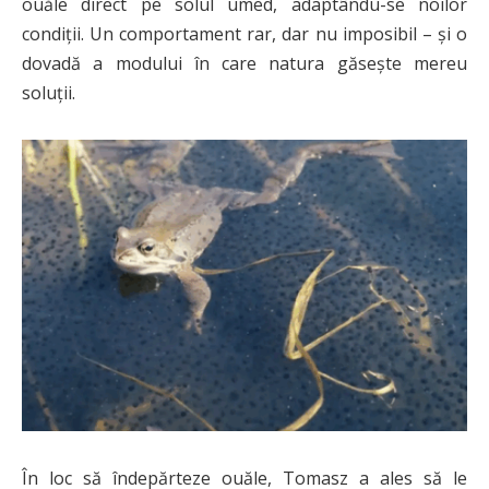
ouăle direct pe solul umed, adaptându-se noilor
condiții. Un comportament rar, dar nu imposibil – și o
dovadă a modului în care natura găsește mereu
soluții.
În loc să îndepărteze ouăle, Tomasz a ales să le