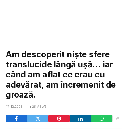
Am descoperit niște sfere
translucide lângă ușă… iar
când am aflat ce erau cu
adevărat, am încremenit de
groază.
17.12.2025
25
VIEWS