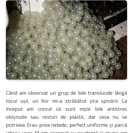
Când am observat un grup de bile translucide lângă
tocul ușii, un fior mi-a străbătut șira spinării. La
început am crezut că sunt niște bile antistres
obișnuite sau resturi de plastic, dar ceva nu se
potrivea. Erau prea netede, perfect uniforme și parcă
vibrau ușor. M-am apropiat cu prudență și atunci am