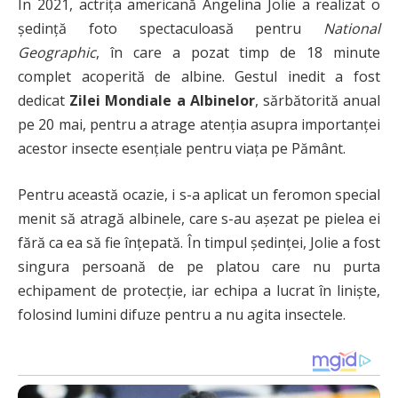
În 2021, actrița americană Angelina Jolie a realizat o
ședință foto spectaculoasă pentru
National
Geographic
, în care a pozat timp de 18 minute
complet acoperită de albine. Gestul inedit a fost
dedicat
Zilei Mondiale a Albinelor
, sărbătorită anual
pe 20 mai, pentru a atrage atenția asupra importanței
acestor insecte esențiale pentru viața pe Pământ.
Pentru această ocazie, i s-a aplicat un feromon special
menit să atragă albinele, care s-au așezat pe pielea ei
fără ca ea să fie înțepată. În timpul ședinței, Jolie a fost
singura persoană de pe platou care nu purta
echipament de protecție, iar echipa a lucrat în liniște,
folosind lumini difuze pentru a nu agita insectele.