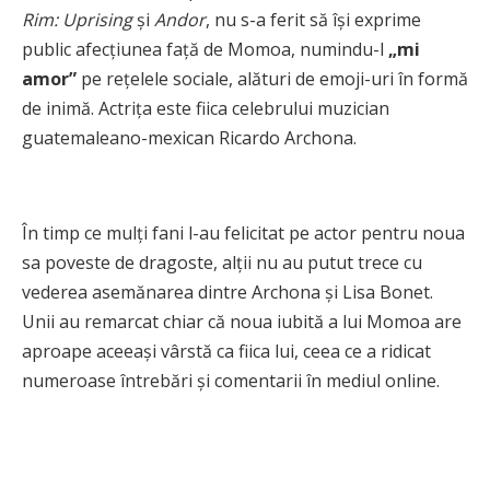
Rim: Uprising
și
Andor
, nu s-a ferit să își exprime
public afecțiunea față de Momoa, numindu-l
„mi
amor”
pe rețelele sociale, alături de emoji-uri în formă
de inimă. Actrița este fiica celebrului muzician
guatemaleano-mexican Ricardo Archona.
În timp ce mulți fani l-au felicitat pe actor pentru noua
sa poveste de dragoste, alții nu au putut trece cu
vederea asemănarea dintre Archona și Lisa Bonet.
Unii au remarcat chiar că noua iubită a lui Momoa are
aproape aceeași vârstă ca fiica lui, ceea ce a ridicat
numeroase întrebări și comentarii în mediul online.