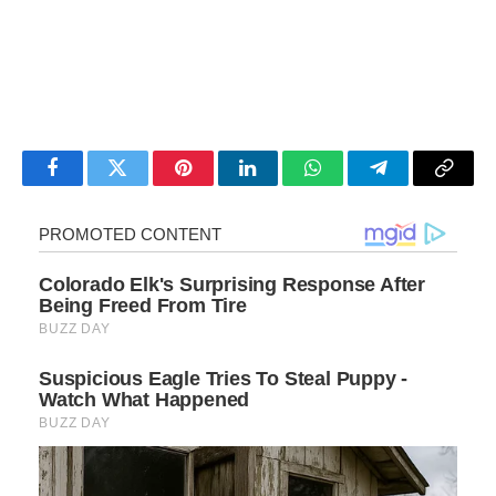
Facebook
Twitter
Pinterest
LinkedIn
WhatsApp
Telegram
Copy
Link