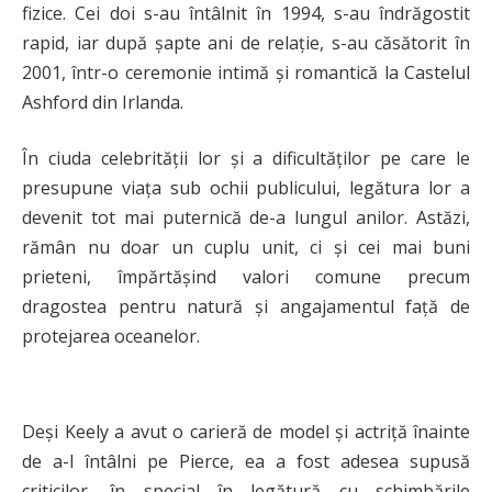
fizice. Cei doi s-au întâlnit în 1994, s-au îndrăgostit
rapid, iar după șapte ani de relație, s-au căsătorit în
2001, într-o ceremonie intimă și romantică la Castelul
Ashford din Irlanda.
În ciuda celebrității lor și a dificultăților pe care le
presupune viața sub ochii publicului, legătura lor a
devenit tot mai puternică de-a lungul anilor. Astăzi,
rămân nu doar un cuplu unit, ci și cei mai buni
prieteni, împărtășind valori comune precum
dragostea pentru natură și angajamentul față de
protejarea oceanelor.
Deși Keely a avut o carieră de model și actriță înainte
de a-l întâlni pe Pierce, ea a fost adesea supusă
criticilor, în special în legătură cu schimbările