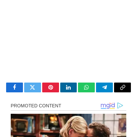
Facebook
Twitter
Pinterest
LinkedIn
WhatsApp
Telegram
Copy
Link