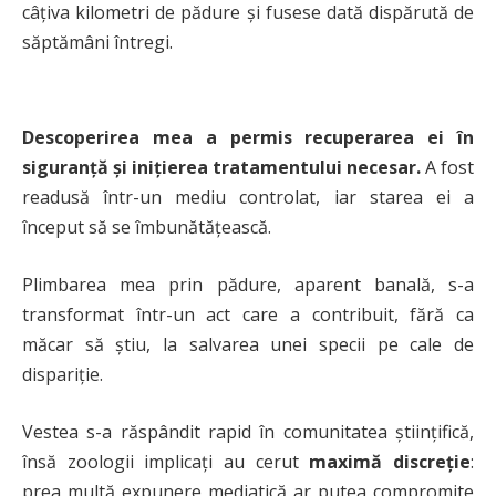
câțiva kilometri de pădure și fusese dată dispărută de
săptămâni întregi.
Descoperirea mea a permis recuperarea ei în
siguranță și inițierea tratamentului necesar.
A fost
readusă într-un mediu controlat, iar starea ei a
început să se îmbunătățească.
Plimbarea mea prin pădure, aparent banală, s-a
transformat într-un act care a contribuit, fără ca
măcar să știu, la salvarea unei specii pe cale de
dispariție.
Vestea s-a răspândit rapid în comunitatea științifică,
însă zoologii implicați au cerut
maximă discreție
:
prea multă expunere mediatică ar putea compromite