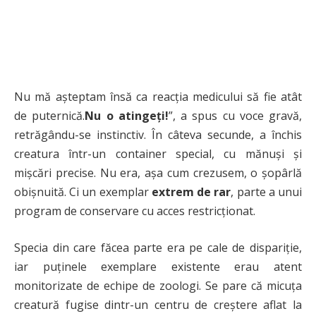
Nu mă așteptam însă ca reacția medicului să fie atât
de puternică.
Nu o atingeți!
”, a spus cu voce gravă,
retrăgându-se instinctiv. În câteva secunde, a închis
creatura într-un container special, cu mănuși și
mișcări precise. Nu era, așa cum crezusem, o șopârlă
obișnuită. Ci un exemplar
extrem de rar
, parte a unui
program de conservare cu acces restricționat.
Specia din care făcea parte era pe cale de dispariție,
iar puținele exemplare existente erau atent
monitorizate de echipe de zoologi. Se pare că micuța
creatură fugise dintr-un centru de creștere aflat la