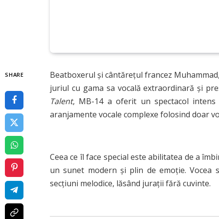
Beatboxerul și cântărețul francez Muhammad,
SHARE
juriul cu gama sa vocală extraordinară și pres
Talent
, MB-14 a oferit un spectacol intens
aranjamente vocale complexe folosind doar vo
Ceea ce îl face special este abilitatea de a îm
un sunet modern și plin de emoție. Vocea sa 
secțiuni melodice, lăsând jurații fără cuvinte.