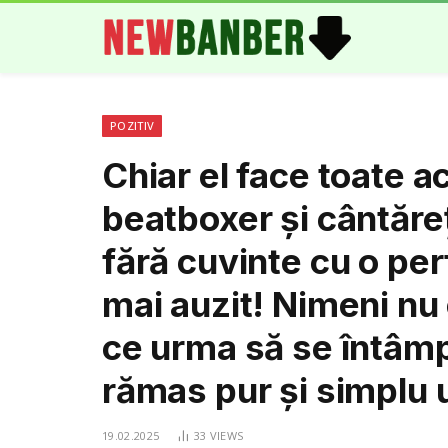
POZITIV
Chiar el face toate 
beatboxer și cântăreț 
fără cuvinte cu o pe
mai auzit! Nimeni nu
ce urma să se întâmpl
rămas pur și simplu u
19.02.2025
33
VIEWS