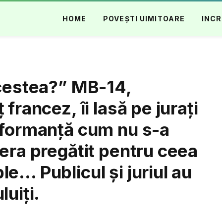
HOME
POVEȘTI UIMITOARE
INCR
acestea?” MB-14,
francez, îi lasă pe jurați
rformanță cum nu s-a
 era pregătit pentru ceea
e… Publicul și juriul au
luiți.