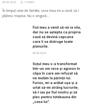
08.08.2026
1
VIEWS
În timpul cinei de familie, sora mea mi-a cerut să-i
plătesc mașina. Nu o singură…
Fiul meu a venit să-mi ia vila,
dar nu se aștepta ca propria
casă să devină capcana
care îi va distruge toate
planurile.
08.08.2026
Soțul meu s-a transformat
într-un om rece și agresiv în
clipa în care am refuzat să
ne mutăm la părinții lui.
Furios, mi-a arătat ușa și a
urlat să-mi strâng lucrurile,
să-l iau pe fiul nostru și să
plec pentru totdeauna din
„casa lui”.