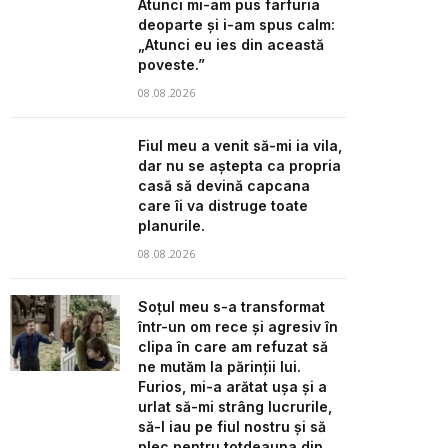
Atunci mi-am pus farfuria
deoparte și i-am spus calm:
„Atunci eu ies din această
poveste.”
08.08.2026
Fiul meu a venit să-mi ia vila,
dar nu se aștepta ca propria
casă să devină capcana
care îi va distruge toate
planurile.
08.08.2026
Soțul meu s-a transformat
într-un om rece și agresiv în
clipa în care am refuzat să
ne mutăm la părinții lui.
Furios, mi-a arătat ușa și a
urlat să-mi strâng lucrurile,
să-l iau pe fiul nostru și să
plec pentru totdeauna din