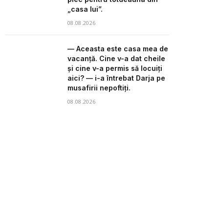
„casa lui”.
08.08.2026
— Aceasta este casa mea de
vacanță. Cine v-a dat cheile
și cine v-a permis să locuiți
aici? — i-a întrebat Darja pe
musafirii nepoftiți.
08.08.2026