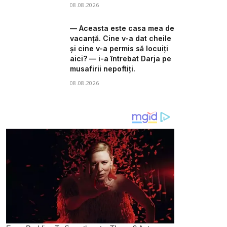
08.08.2026
— Aceasta este casa mea de
vacanță. Cine v-a dat cheile
și cine v-a permis să locuiți
aici? — i-a întrebat Darja pe
musafirii nepoftiți.
08.08.2026