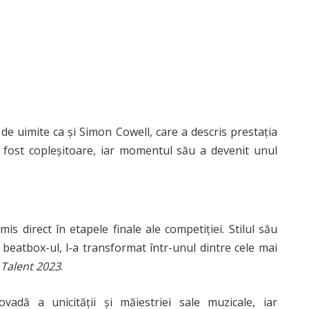
de uimite ca și Simon Cowell, care a descris prestația
 a fost copleșitoare, iar momentul său a devenit unul
is direct în etapele finale ale competiției. Stilul său
 beatbox-ul, l-a transformat într-unul dintre cele mai
 Talent 2023
.
dă a unicității și măiestriei sale muzicale, iar