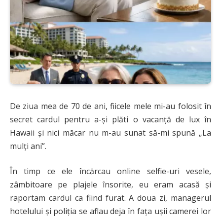
De ziua mea de 70 de ani, fiicele mele mi-au folosit în
secret cardul pentru a-și plăti o vacanță de lux în
Hawaii și nici măcar nu m-au sunat să-mi spună „La
mulți ani”.
În timp ce ele încărcau online selfie-uri vesele,
zâmbitoare pe plajele însorite, eu eram acasă și
raportam cardul ca fiind furat. A doua zi, managerul
hotelului și poliția se aflau deja în fața ușii camerei lor