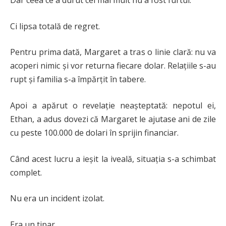
Dar ceea ce a durut cel mai mult nu a fost furtul.
Ci lipsa totală de regret.
Pentru prima dată, Margaret a tras o linie clară: nu va
acoperi nimic și vor returna fiecare dolar. Relațiile s-au
rupt și familia s-a împărțit în tabere.
Apoi a apărut o revelație neașteptată: nepotul ei,
Ethan, a adus dovezi că Margaret le ajutase ani de zile
cu peste 100.000 de dolari în sprijin financiar.
Când acest lucru a ieșit la iveală, situația s-a schimbat
complet.
Nu era un incident izolat.
Era un tipar.