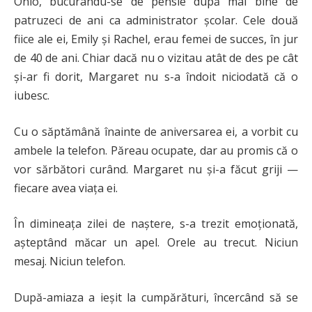
Ohio, bucurându-se de pensie după mai bine de
patruzeci de ani ca administrator școlar. Cele două
fiice ale ei, Emily și Rachel, erau femei de succes, în jur
de 40 de ani. Chiar dacă nu o vizitau atât de des pe cât
și-ar fi dorit, Margaret nu s-a îndoit niciodată că o
iubesc.
Cu o săptămână înainte de aniversarea ei, a vorbit cu
ambele la telefon. Păreau ocupate, dar au promis că o
vor sărbători curând. Margaret nu și-a făcut griji —
fiecare avea viața ei.
În dimineața zilei de naștere, s-a trezit emoționată,
așteptând măcar un apel. Orele au trecut. Niciun
mesaj. Niciun telefon.
După-amiaza a ieșit la cumpărături, încercând să se