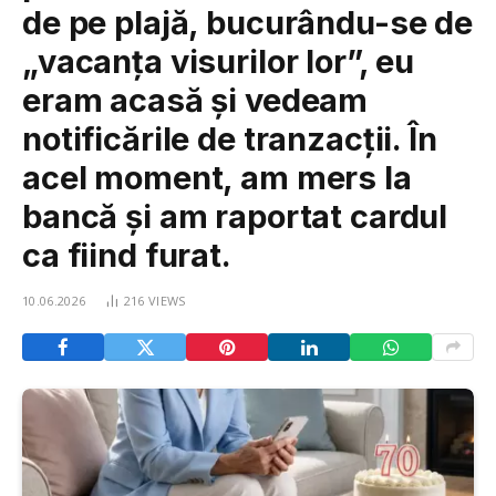
de pe plajă, bucurându-se de
„vacanța visurilor lor”, eu
eram acasă și vedeam
notificările de tranzacții. În
acel moment, am mers la
bancă și am raportat cardul
ca fiind furat.
10.06.2026
216
VIEWS