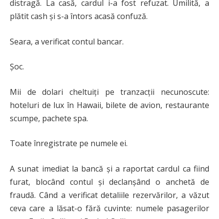
distragă. La casă, cardul i-a fost refuzat. Umilită, a
plătit cash și s-a întors acasă confuză.
Seara, a verificat contul bancar.
Șoc.
Mii de dolari cheltuiți pe tranzacții necunoscute:
hoteluri de lux în Hawaii, bilete de avion, restaurante
scumpe, pachete spa.
Toate înregistrate pe numele ei.
A sunat imediat la bancă și a raportat cardul ca fiind
furat, blocând contul și declanșând o anchetă de
fraudă. Când a verificat detaliile rezervărilor, a văzut
ceva care a lăsat-o fără cuvinte: numele pasagerilor