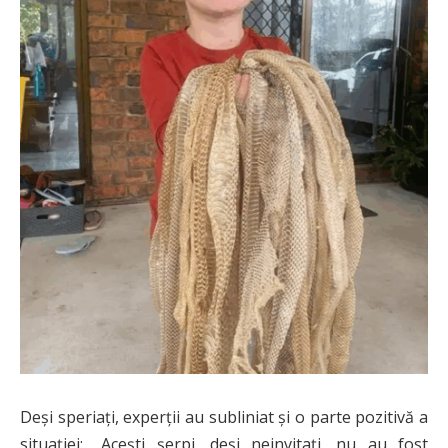
Deși speriați, experții au subliniat și o parte pozitivă a
situației: „Acești șerpi, deși neinvitați, nu au fost