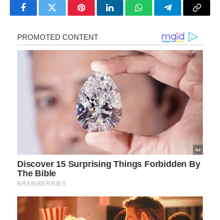
Facebook
Twitter
Pinterest
LinkedIn
WhatsApp
Telegram
Copy
Link