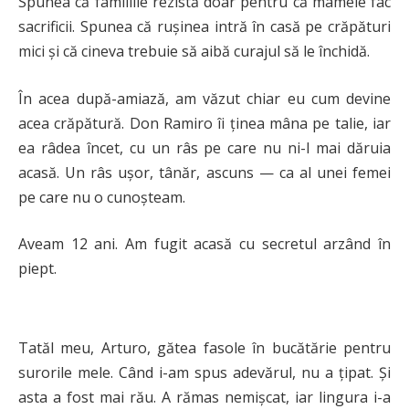
Spunea că familiile rezistă doar pentru că mamele fac
sacrificii. Spunea că rușinea intră în casă pe crăpături
mici și că cineva trebuie să aibă curajul să le închidă.
În acea după-amiază, am văzut chiar eu cum devine
acea crăpătură. Don Ramiro îi ținea mâna pe talie, iar
ea râdea încet, cu un râs pe care nu ni-l mai dăruia
acasă. Un râs ușor, tânăr, ascuns — ca al unei femei
pe care nu o cunoșteam.
Aveam 12 ani. Am fugit acasă cu secretul arzând în
piept.
Tatăl meu, Arturo, gătea fasole în bucătărie pentru
surorile mele. Când i-am spus adevărul, nu a țipat. Și
asta a fost mai rău. A rămas nemișcat, iar lingura i-a