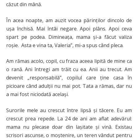
căzut din mână.
În acea noapte, am auzit vocea părinților dincolo de
ușa închisă. Mai întâi negare. Apoi plâns. Apoi ceva
spart pe podea. Dimineața, mama și-a făcut valiza
roșie. Asta e vina ta, Valeria”, mi-a spus când pleca.
Am rămas acolo, copil, cu fraza aceea lipită de mine ca
o rană. Ani întregi am trăit cu ea. Anii au trecut. Am
devenit „responsabilă”, copilul care ține casa în
picioare când adulții nu mai pot. Tata a rămas, dar nu
a mai fost niciodată același.
Surorile mele au crescut între lipsă și tăcere. Eu am
crescut prea repede. La 24 de ani am aflat adevărul:
mama nu plecase doar din lașitate și vină. Existau
scrisori ascunse, o moștenire, un teren vândut pentru