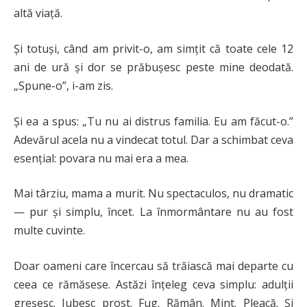
altă viață.
Și totuși, când am privit-o, am simțit că toate cele 12
ani de ură și dor se prăbușesc peste mine deodată.
„Spune-o”, i-am zis.
Și ea a spus: „Tu nu ai distrus familia. Eu am făcut-o.”
Adevărul acela nu a vindecat totul. Dar a schimbat ceva
esențial: povara nu mai era a mea.
Mai târziu, mama a murit. Nu spectaculos, nu dramatic
— pur și simplu, încet. La înmormântare nu au fost
multe cuvinte.
Doar oameni care încercau să trăiască mai departe cu
ceea ce rămăsese. Astăzi înțeleg ceva simplu: adulții
greșesc. Iubesc prost. Fug. Rămân. Mint. Pleacă. Și