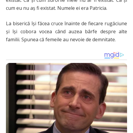
existat. Ca și cum surorile mele nu ar fi existat. Ca și
cum eu nu aș fi existat. Numele ei era Patricia.
La biserică își făcea cruce înainte de fiecare rugăciune
și își cobora vocea când auzea bârfe despre alte
familii. Spunea că femeile au nevoie de demnitate.