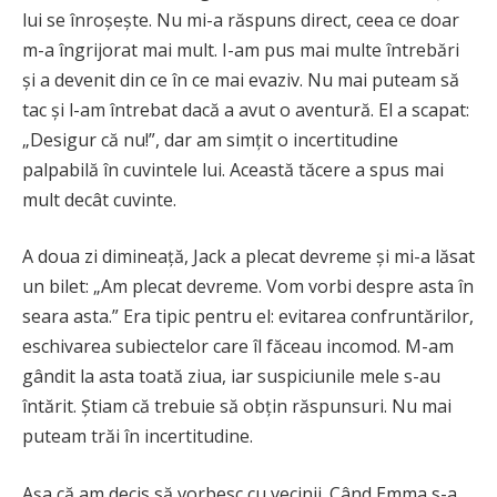
lui se înroșește. Nu mi-a răspuns direct, ceea ce doar
m-a îngrijorat mai mult. I-am pus mai multe întrebări
și a devenit din ce în ce mai evaziv. Nu mai puteam să
tac și l-am întrebat dacă a avut o aventură. El a scapat:
„Desigur că nu!”, dar am simțit o incertitudine
palpabilă în cuvintele lui. Această tăcere a spus mai
mult decât cuvinte.
A doua zi dimineață, Jack a plecat devreme și mi-a lăsat
un bilet: „Am plecat devreme. Vom vorbi despre asta în
seara asta.” Era tipic pentru el: evitarea confruntărilor,
eschivarea subiectelor care îl făceau incomod. M-am
gândit la asta toată ziua, iar suspiciunile mele s-au
întărit. Știam că trebuie să obțin răspunsuri. Nu mai
puteam trăi în incertitudine.
Așa că am decis să vorbesc cu vecinii. Când Emma s-a