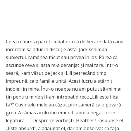
Ceea ce mi s-a părut ciudat era că de fiecare dată când
încercam să aduc în discuție asta, Jack schimba
subiectul, rămânea tăcut sau privea în jos. Părea că
ascunde ceva și asta m-a deranjat și mai tare. Într-o
seară, i-am văzut pe Jack și Lili petrecând timp
împreună, ca o familie unită. Acest lucru a stârnit
îndoieli în mine. Într-o noapte nu am putut să-mi mai
țin pentru mine și l-am întrebat direct: „Lili este fiica
ta?” Cuvintele mele au căzut prin cameră ca o povară
grea. A rămas acolo încremenit, apoi a negat orice
legătură. — Despre ce vorbești, Heather? răspunse el.
„Este absurd”, a adăugat el, dar am observat că fața