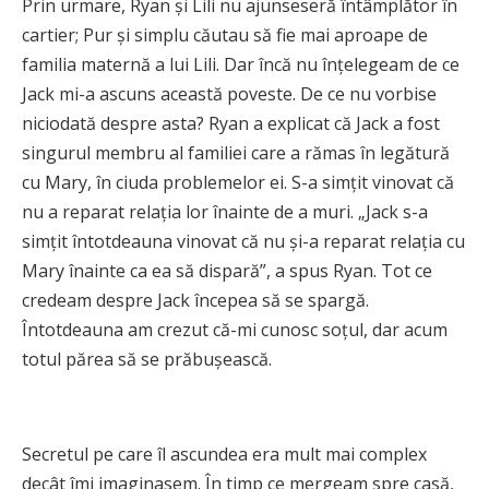
Prin urmare, Ryan și Lili nu ajunseseră întâmplător în
cartier; Pur și simplu căutau să fie mai aproape de
familia maternă a lui Lili. Dar încă nu înțelegeam de ce
Jack mi-a ascuns această poveste. De ce nu vorbise
niciodată despre asta? Ryan a explicat că Jack a fost
singurul membru al familiei care a rămas în legătură
cu Mary, în ciuda problemelor ei. S-a simțit vinovat că
nu a reparat relația lor înainte de a muri. „Jack s-a
simțit întotdeauna vinovat că nu și-a reparat relația cu
Mary înainte ca ea să dispară”, a spus Ryan. Tot ce
credeam despre Jack începea să se spargă.
Întotdeauna am crezut că-mi cunosc soțul, dar acum
totul părea să se prăbușească.
Secretul pe care îl ascundea era mult mai complex
decât îmi imaginasem. În timp ce mergeam spre casă,