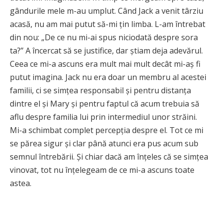
gândurile mele m-au umplut. Când Jack a venit târziu
acasă, nu am mai putut să-mi țin limba. L-am întrebat
din nou: „De ce nu mi-ai spus niciodată despre sora
ta?” A încercat să se justifice, dar știam deja adevărul.
Ceea ce mi-a ascuns era mult mai mult decât mi-aș fi
putut imagina. Jack nu era doar un membru al acestei
familii, ci se simțea responsabil și pentru distanța
dintre el și Mary și pentru faptul că acum trebuia să
aflu despre familia lui prin intermediul unor străini.
Mi-a schimbat complet percepția despre el. Tot ce mi
se părea sigur și clar până atunci era pus acum sub
semnul întrebării. Și chiar dacă am înțeles că se simțea
vinovat, tot nu înțelegeam de ce mi-a ascuns toate
astea.