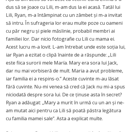
dus să se joace cu Lili, m-am dus la ei acasă. Tatăl lui
Lili, Ryan, m-a întâmpinat cu un zâmbet și m-a invitat
să intru. În sufrageria lor erau multe poze cu oameni
cu păr negru și piele măslinie, probabil membri ai
familiei lor. Dar nicio fotografie cu Lili cu mama ei.
Acest lucru m-a lovit. L-am întrebat unde este soția lui,
iar Ryan a ezitat o clipă înainte de a răspunde: „Lili
este fiica surorii mele María. Mary era sora lui Jack,
dar nu mai vorbiseră de mult. Maria a avut probleme,
iar familia ei a respins-o.” Aceste cuvinte m-au lăsat
fără cuvinte. Nu-mi venea să cred că Jack nu mi-a spus
niciodată despre sora lui. De ce ținuse asta în secret?
Ryan a adăugat: „Mary a murit în urmă cu un an și ne-
am mutat aici pentru ca Lili să poată păstra legătura
cu familia mamei sale”. Asta a explicat multe.