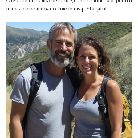
scrisoare era plină de furie și amărăciune, dar pentru
mine a devenit doar o linie în nisip. Sfârșitul.