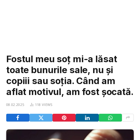
Fostul meu soț mi-a lăsat
toate bunurile sale, nu și
copiii sau soția. Când am
aflat motivul, am fost șocată.
08.02.2025
118
VIEWS