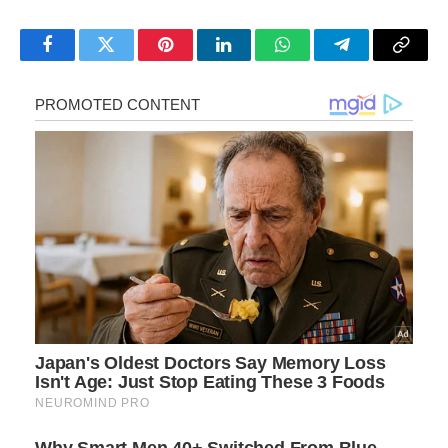
Facebook
Twitter
Pinterest
LinkedIn
WhatsApp
Telegram
Copy
Link