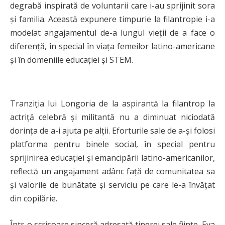
degrabă inspirată de voluntarii care i-au sprijinit sora
și familia. Această expunere timpurie la filantropie i-a
modelat angajamentul de-a lungul vieții de a face o
diferență, în special în viața femeilor latino-americane
și în domeniile educației și STEM.
Tranziția lui Longoria de la aspirantă la filantrop la
actriță celebră și militantă nu a diminuat niciodată
dorința de a-i ajuta pe alții. Eforturile sale de a-și folosi
platforma pentru binele social, în special pentru
sprijinirea educației și emancipării latino-americanilor,
reflectă un angajament adânc față de comunitatea sa
și valorile de bunătate și serviciu pe care le-a învățat
din copilărie.
Într-o scrisoare sinceră adresată tinerei sale ființe, Eva