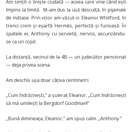
Am simțit o liniște ciudată — aceea care vine când ești
împins la limită. M-am dus la ușă desculță, în pijamale
de mătase. Prin vizor am văzut-o: Eleanor Whitford, în
trenci crem și eșarfă Hermès, perfectă și furioasă. În
spatele ei, Anthony cu servietă, nervos, ascunzându-
se ca un copil.
La distanță, vecinul de la 4B — un judecător pensionat
— deja privea scena.
Am deschis ușa doar câțiva centimetri.
„Cum îndrăznești,” a șuierat Eleanor. „Cum îndrăznești
să mă umilești la Bergdorf Goodman!”
„Bună dimineața, Eleanor,” am spus calm. „Anthony.”