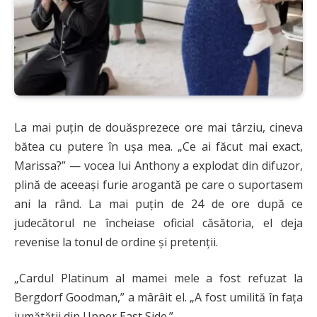
La mai puțin de douăsprezece ore mai târziu, cineva
bătea cu putere în ușa mea. „Ce ai făcut mai exact,
Marissa?” — vocea lui Anthony a explodat din difuzor,
plină de aceeași furie arogantă pe care o suportasem
ani la rând. La mai puțin de 24 de ore după ce
judecătorul ne încheiase oficial căsătoria, el deja
revenise la tonul de ordine și pretenții.
„Cardul Platinum al mamei mele a fost refuzat la
Bergdorf Goodman,” a mârâit el. „A fost umilită în fața
jumătății din Upper East Side.”