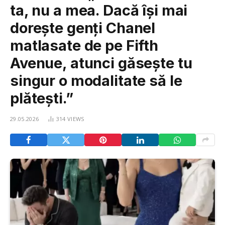
ta, nu a mea. Dacă își mai
dorește genți Chanel
matlasate de pe Fifth
Avenue, atunci găsește tu
singur o modalitate să le
plătești.”
29.05.2026
314
VIEWS