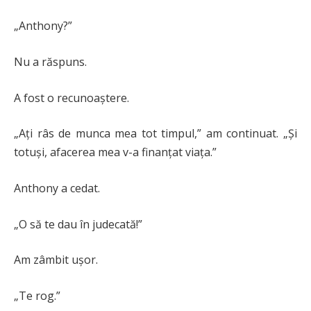
„Anthony?”
Nu a răspuns.
A fost o recunoaștere.
„Ați râs de munca mea tot timpul,” am continuat. „Și
totuși, afacerea mea v-a finanțat viața.”
Anthony a cedat.
„O să te dau în judecată!”
Am zâmbit ușor.
„Te rog.”