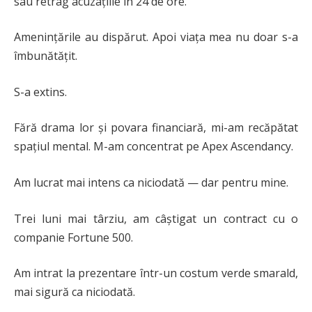
sau retrag acuzațiile în 24 de ore.
Amenințările au dispărut. Apoi viața mea nu doar s-a
îmbunătățit.
S-a extins.
Fără drama lor și povara financiară, mi-am recăpătat
spațiul mental. M-am concentrat pe Apex Ascendancy.
Am lucrat mai intens ca niciodată — dar pentru mine.
Trei luni mai târziu, am câștigat un contract cu o
companie Fortune 500.
Am intrat la prezentare într-un costum verde smarald,
mai sigură ca niciodată.