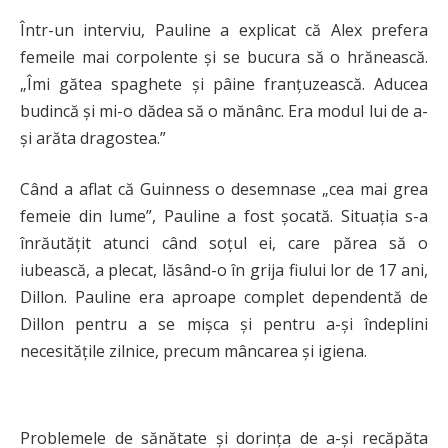
Într-un interviu, Pauline a explicat că Alex prefera
femeile mai corpolente și se bucura să o hrănească.
„Îmi gătea spaghete și pâine franțuzească. Aducea
budincă și mi-o dădea să o mănânc. Era modul lui de a-
și arăta dragostea.”
Când a aflat că Guinness o desemnase „cea mai grea
femeie din lume”, Pauline a fost șocată. Situația s-a
înrăutățit atunci când soțul ei, care părea să o
iubească, a plecat, lăsând-o în grija fiului lor de 17 ani,
Dillon. Pauline era aproape complet dependentă de
Dillon pentru a se mișca și pentru a-și îndeplini
necesitățile zilnice, precum mâncarea și igiena.
Problemele de sănătate și dorința de a-și recăpăta