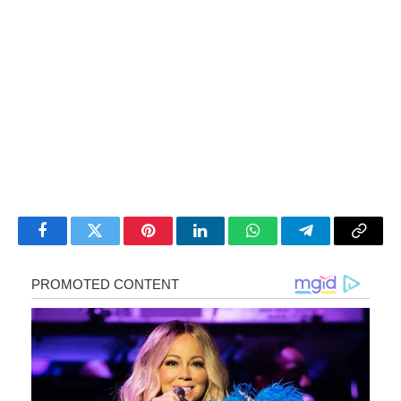
Facebook
Twitter
Pinterest
LinkedIn
WhatsApp
Telegram
Copy
Link