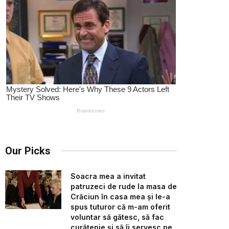
Our Picks
Soacra mea a invitat
patruzeci de rude la masa de
Crăciun în casa mea și le-a
spus tuturor că m-am oferit
voluntar să gătesc, să fac
curățenie și să îi servesc pe