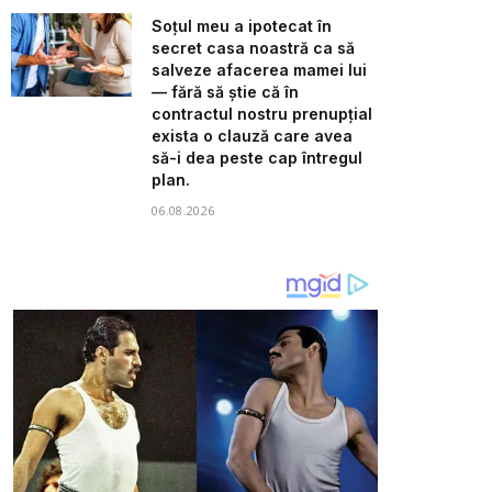
Soțul meu a ipotecat în
secret casa noastră ca să
salveze afacerea mamei lui
— fără să știe că în
contractul nostru prenupțial
exista o clauză care avea
să-i dea peste cap întregul
plan.
06.08.2026