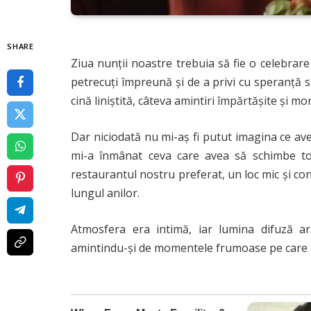
SHARE
Ziua nunții noastre trebuia să fie o celebrare 
petrecuți împreună și de a privi cu speranță s
cină liniștită, câteva amintiri împărtășite și m
Dar niciodată nu mi-aș fi putut imagina ce av
mi-a înmânat ceva care avea să schimbe totu
restaurantul nostru preferat, un loc mic și co
lungul anilor.
Atmosfera era intimă, iar lumina difuză ar
amintindu-și de momentele frumoase pe care l