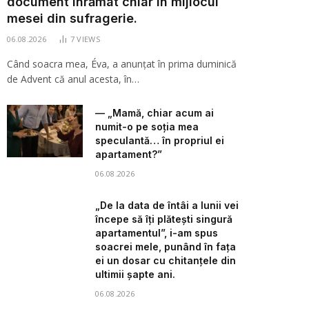
document înrămat chiar în mijlocul
mesei din sufragerie.
06.08.2026
7
VIEWS
Când soacra mea, Éva, a anunțat în prima duminică
de Advent că anul acesta, în…
— „Mamă, chiar acum ai
numit-o pe soția mea
speculantă… în propriul ei
apartament?”
06.08.2026
„De la data de întâi a lunii vei
începe să îți plătești singură
apartamentul”, i-am spus
soacrei mele, punând în fața
ei un dosar cu chitanțele din
ultimii șapte ani.
06.08.2026