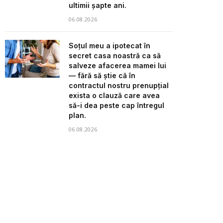
ultimii șapte ani.
06.08.2026
Soțul meu a ipotecat în
secret casa noastră ca să
salveze afacerea mamei lui
— fără să știe că în
contractul nostru prenupțial
exista o clauză care avea
să-i dea peste cap întregul
plan.
06.08.2026