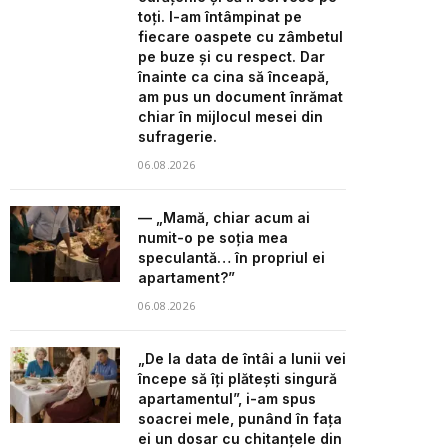
toți. I-am întâmpinat pe
fiecare oaspete cu zâmbetul
pe buze și cu respect. Dar
înainte ca cina să înceapă,
am pus un document înrămat
chiar în mijlocul mesei din
sufragerie.
06.08.2026
— „Mamă, chiar acum ai
numit-o pe soția mea
speculantă… în propriul ei
apartament?”
06.08.2026
„De la data de întâi a lunii vei
începe să îți plătești singură
apartamentul”, i-am spus
soacrei mele, punând în fața
ei un dosar cu chitanțele din