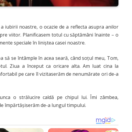
a iubirii noastre, o ocazie de a reflecta asupra anilor
pre viitor. Planificasem totul cu săptămâni înainte – o
omente speciale în liniștea casei noastre.
ea să se întâmple în acea seară, când soțul meu, Tom,
l. Ziua a început ca oricare alta. Am luat cina la
nfortabil pe care îl vizitaserăm de nenumărate ori de-a
unca o strălucire caldă pe chipul lui. Îmi zâmbea,
e împărtășiserăm de-a lungul timpului.