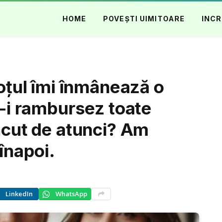
HOME
POVEȘTI UIMITOARE
INCR
soțul îmi înmânează o
ă-i rambursez toate
făcut de atunci? Am
 înapoi.
LinkedIn
WhatsApp