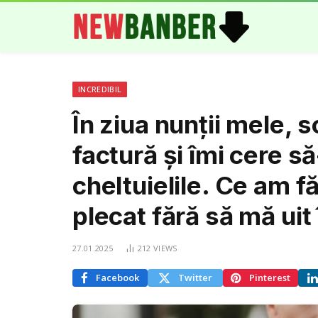
INCREDIBIL
În ziua nunții mele, 
factură și îmi cere s
cheltuielile. Ce am 
plecat fără să mă uit
27.01.2025
212
VIEWS
Facebook
Twitter
Pinterest