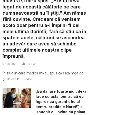
noastră și mi-a spus: „Există ceva
legat de această călătorie pe care
dumneavoastră nu îl știți.” Am rămas
fără cuvinte. Credeam că venisem
acolo doar pentru a-i împlini fiicei
mele ultima dorință, fără să știu că în
spatele acelei călătorii se ascundea
un adevăr care avea să schimbe
complet ultimele noastre clipe
împreună.
07.08.2026
1
VIEWS
În ziua în care medicii mi-au spus că fiica mea de
șase ani mai avea…
„Ba da, are foarte mult de-a
face cu asta, pentru că eu
figurez ca garant oficial
pentru creditele Norei!”, a
izbucnit el, lovind cu palma