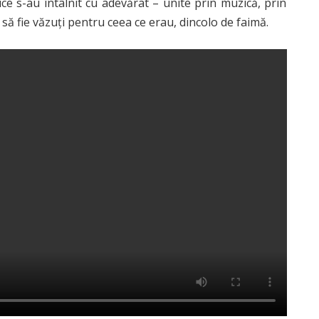
ce s-au întâlnit cu adevărat – unite prin muzică, prin
 să fie văzuți pentru ceea ce erau, dincolo de faimă.