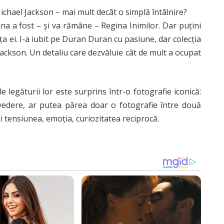
ichael Jackson – mai mult decât o simplă întâlnire?
na a fost – și va rămâne – Regina Inimilor. Dar puțini
ața ei. I-a iubit pe Duran Duran cu pasiune, dar colecția
Jackson. Un detaliu care dezvăluie cât de mult a ocupat
legăturii lor este surprins într-o fotografie iconică:
 vedere, ar putea părea doar o fotografie între două
mți tensiunea, emoția, curiozitatea reciprocă.