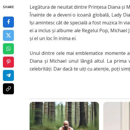
Legătura de neuitat dintre Prințesa Diana și M
SHARE
Înainte de a deveni o icoană globală, Lady Dia
își amintesc cât de specială a fost muzica în vi
ei a inclus și albume ale Regelui Pop, Michael 
și el un loc în inima ei.
Unul dintre cele mai emblematice momente ale 
Diana și Michael unul lângă altul. La prima
celebrități. Dar dacă te uiți cu atenție, poți si