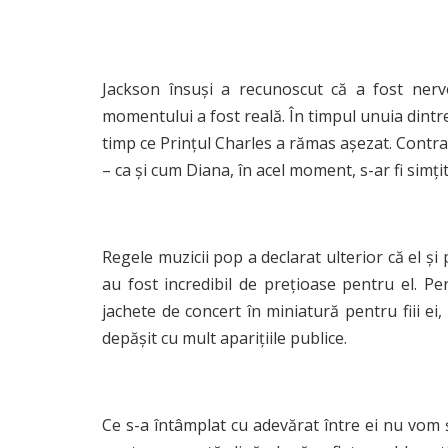
Jackson însuși a recunoscut că a fost nerv
momentului a fost reală. În timpul unuia dintr
timp ce Prințul Charles a rămas așezat. Contras
– ca și cum Diana, în acel moment, s-ar fi simțit 
Regele muzicii pop a declarat ulterior că el și
au fost incredibil de prețioase pentru el. Pe
jachete de concert în miniatură pentru fiii ei
depășit cu mult aparițiile publice.
Ce s-a întâmplat cu adevărat între ei nu vom ș