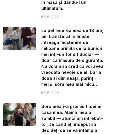
în masă și dându-i un
ultimatum.
07.08.2026
La petrecerea mea de 18 ani,
am transferat în liniște
întreaga moștenire de
milioane primită de la bunicii
mei într-un fond fiduciar —
doar ca măsură de siguranță.
Nu voiam să cred că voi avea
vreodată nevoie de el. Dar a
doua zi dimineață, părinții
mei și sora mea mai mică…
07.08.2026
Sora mea i-a promis fiicei ei
casa mea. Mama mea a
zâmbit — atunci am întrebat-
o: „De când ați început să
decideți ce se va întâmpla