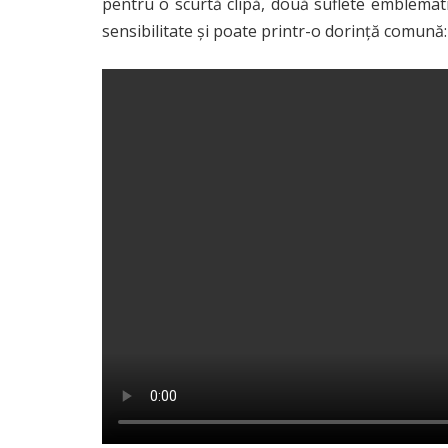
pentru o scurtă clipă, două suflete emblemati
sensibilitate și poate printr-o dorință comună: