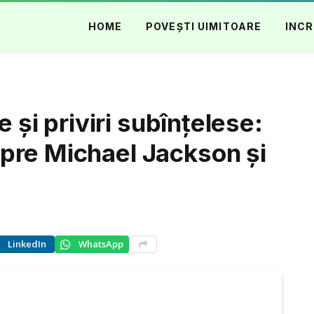
HOME
POVEȘTI UIMITOARE
INCR
e și priviri subînțelese:
pre Michael Jackson și
LinkedIn
WhatsApp