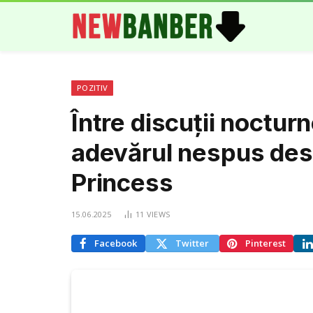
POZITIV
Între discuții nocturn
adevărul nespus des
Princess
15.06.2025
11
VIEWS
Facebook
Twitter
Pinterest