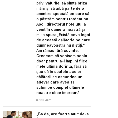
privi valurile, să simtă briza
mării și să aibă parte de o
amintire specială pe care să
o păstrăm pentru totdeauna.
Apoi, directorul hotelului a
venit în camera noastră și
mi-a spus: „Există ceva legat
de această călătorie pe care
dumneavoastră nu îl știți.”
Am rămas fără cuvinte.
Credeam că venisem acolo
doar pentru a-i împlini fiicei
mele ultima dorință, fără să
știu că în spatele acelei
călătorii se ascundea un
adevăr care avea să
schimbe complet ultimele
noastre clipe împreună.
07.08.2026
„Ba da, are foarte mult de-a