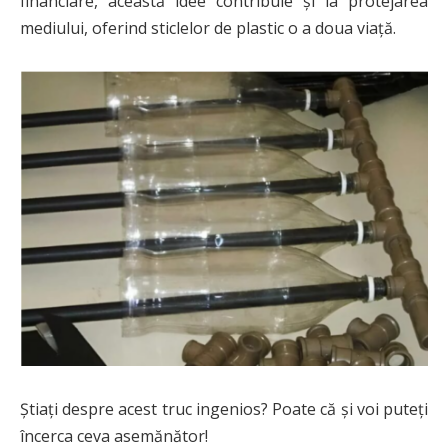
financiare, această idee contribuie și la protejarea
mediului, oferind sticlelor de plastic o a doua viață.
Știați despre acest truc ingenios? Poate că și voi puteți
încerca ceva asemănător!