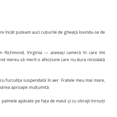
oare încât puteam auzi cuburile de gheață lovindu-se de
din Richmond, Virginia — aceeași cameră în care îmi
când mereu să merit o afecțiune care nu dura niciodată
 cu furculița suspendată în aer. Fratele meu mai mare,
y, părea aproape mulțumită.
 palmele apăsate pe fața de masă și cu obrajii înroșiți