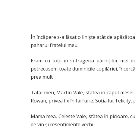
În încăpere s-a lăsat o liniște atât de apăsăt
paharul fratelui meu.
Eram cu toții în sufrageria părinților mei 
petrecusem toate duminicile copilăriei, încer
prea mult.
Tatăl meu, Martin Vale, stătea în capul mesei
Rowan, privea fix în farfurie. Soția lui, Felicit
Mama mea, Celeste Vale, stătea în picioare, cu
de vin și resentimente vechi.