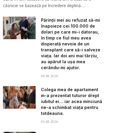
căsnicie se bazează pe încredere deplină.…
Părinții mei au refuzat să-mi
înapoieze cei 100.000 de
dolari pe care mi-i datorau,
în timp ce fiul meu avea
disperată nevoie de un
transplant care să-i salveze
viața. Iar doi ani mai târziu,
au apărut la ușa mea
cerându-mi ajutor.
06.08.2026
Colega mea de apartament
m-a prezentat tuturor drept
iubitul ei… iar acea minciună
ne-a schimbat viața pentru
totdeauna.
05.08.2026