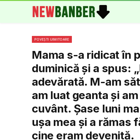
POVEȘTI UIMITOARE
Mama s-a ridicat în p
duminică și a spus: „
adevărată. M-am săt
am luat geanta și am
cuvânt. Șase luni mai
ușa mea și a rămas f
cine eram devenită.