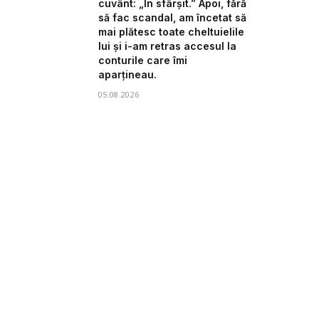
cuvânt: „În sfârșit.” Apoi, fără
să fac scandal, am încetat să
mai plătesc toate cheltuielile
lui și i-am retras accesul la
conturile care îmi
aparțineau.
05.08.2026