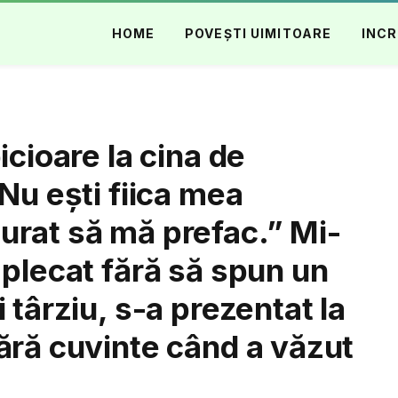
HOME
POVEȘTI UIMITOARE
INCR
icioare la cina de
Nu ești fiica mea
urat să mă prefac.” Mi-
 plecat fără să spun un
 târziu, s-a prezentat la
ără cuvinte când a văzut