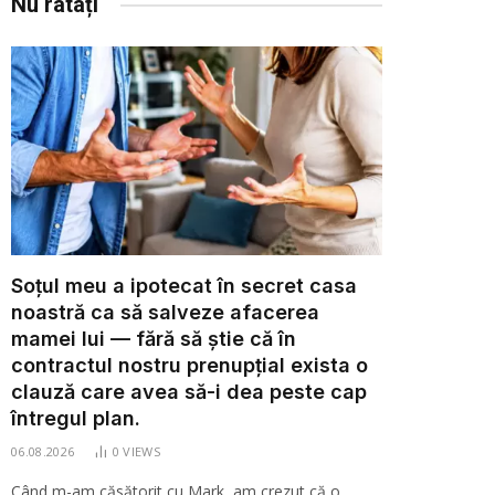
Nu ratați
Soțul meu a ipotecat în secret casa
noastră ca să salveze afacerea
mamei lui — fără să știe că în
contractul nostru prenupțial exista o
clauză care avea să-i dea peste cap
întregul plan.
06.08.2026
0
VIEWS
Când m-am căsătorit cu Mark, am crezut că o