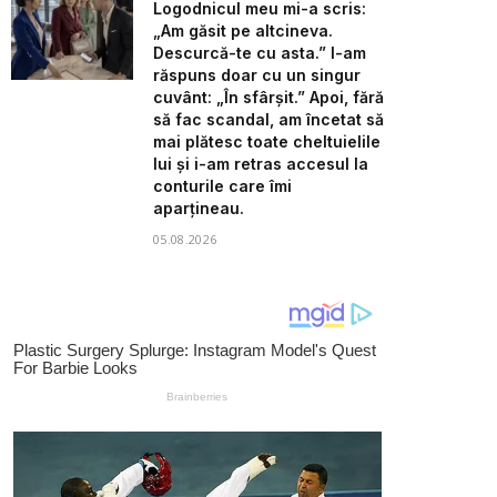
Logodnicul meu mi-a scris:
„Am găsit pe altcineva.
Descurcă-te cu asta.” I-am
răspuns doar cu un singur
cuvânt: „În sfârșit.” Apoi, fără
să fac scandal, am încetat să
mai plătesc toate cheltuielile
lui și i-am retras accesul la
conturile care îmi
aparțineau.
05.08.2026