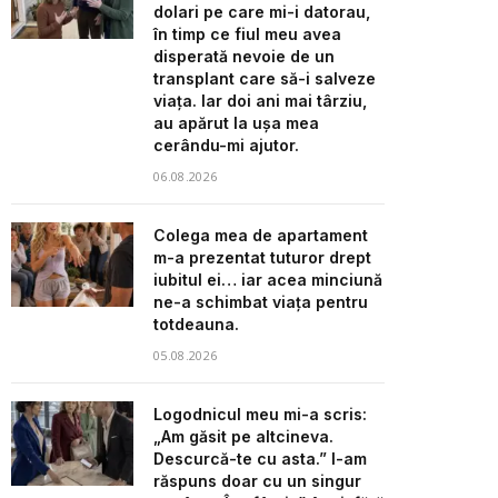
dolari pe care mi-i datorau,
în timp ce fiul meu avea
disperată nevoie de un
transplant care să-i salveze
viața. Iar doi ani mai târziu,
au apărut la ușa mea
cerându-mi ajutor.
06.08.2026
Colega mea de apartament
m-a prezentat tuturor drept
iubitul ei… iar acea minciună
ne-a schimbat viața pentru
totdeauna.
05.08.2026
Logodnicul meu mi-a scris:
„Am găsit pe altcineva.
Descurcă-te cu asta.” I-am
răspuns doar cu un singur