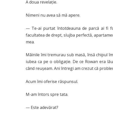
A doua revelație.
Nimeni nu avea să mă apere.
— Te-ai purtat întotdeauna de parcă ai fi f
facultatea de drept, slujba perfectă, apartame
mea.
Mâinile îmi tremurau sub masă, însă chipul î
iubea ca pe o obligație. De ce Rowan era lăud
când reușeam. Ani întregi am crezut că proble
Acum îmi oferise răspunsul.
M-am întors spre tata.
— Este adevărat?