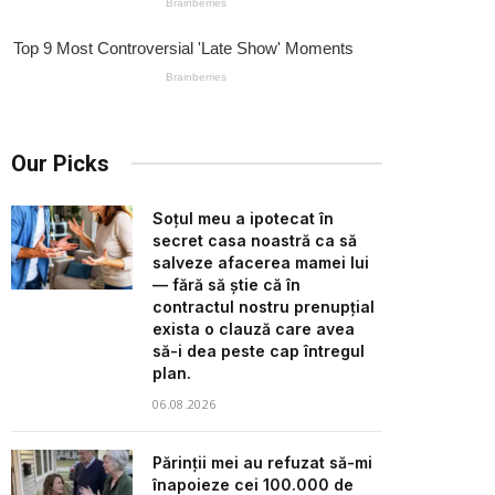
Our Picks
Soțul meu a ipotecat în
secret casa noastră ca să
salveze afacerea mamei lui
— fără să știe că în
contractul nostru prenupțial
exista o clauză care avea
să-i dea peste cap întregul
plan.
06.08.2026
Părinții mei au refuzat să-mi
înapoieze cei 100.000 de