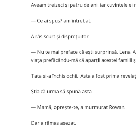
Aveam treizeci și patru de ani, iar cuvintele ei
— Ce ai spus? am întrebat.
A râs scurt și disprețuitor.
— Nu te mai preface că ești surprinsă, Lena. A
viața prefăcându-mă că aparții acestei familii 
Tata și-a închis ochii. Asta a fost prima revelaț
Știa că urma să spună asta.
— Mamă, oprește-te, a murmurat Rowan.
Dar a rămas așezat.