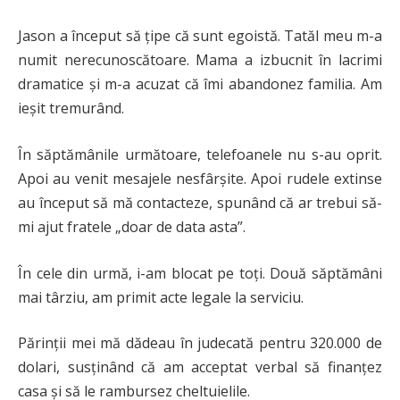
Jason a început să țipe că sunt egoistă. Tatăl meu m-a
numit nerecunoscătoare. Mama a izbucnit în lacrimi
dramatice și m-a acuzat că îmi abandonez familia. Am
ieșit tremurând.
În săptămânile următoare, telefoanele nu s-au oprit.
Apoi au venit mesajele nesfârșite. Apoi rudele extinse
au început să mă contacteze, spunând că ar trebui să-
mi ajut fratele „doar de data asta”.
În cele din urmă, i-am blocat pe toți. Două săptămâni
mai târziu, am primit acte legale la serviciu.
Părinții mei mă dădeau în judecată pentru 320.000 de
dolari, susținând că am acceptat verbal să finanțez
casa și să le rambursez cheltuielile.