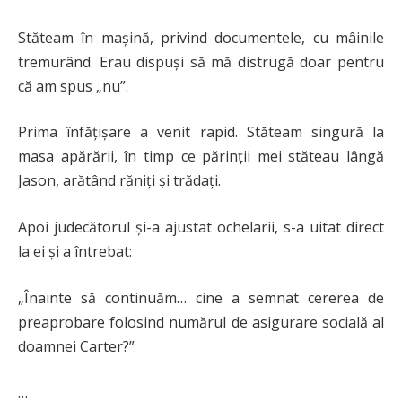
Stăteam în mașină, privind documentele, cu mâinile
tremurând. Erau dispuși să mă distrugă doar pentru
că am spus „nu”.
Prima înfățișare a venit rapid. Stăteam singură la
masa apărării, în timp ce părinții mei stăteau lângă
Jason, arătând răniți și trădați.
Apoi judecătorul și-a ajustat ochelarii, s-a uitat direct
la ei și a întrebat:
„Înainte să continuăm… cine a semnat cererea de
preaprobare folosind numărul de asigurare socială al
doamnei Carter?”
…