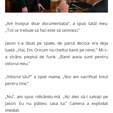
„Am început doar documentația”, a spus tatăl meu.
„Tot ce trebuie să faci este să semnezi.”
Jason s-a lăsat pe spate, de parcă decizia era deja
luată. „Hai, Em. Oricum nu cheltui banii pe nimic.” Mi s-
a strâns pieptul de furie. „Banii aceia sunt pentru
viitorul meu.”
„Viitorul tău?” a țipat mama. „Noi am sacrificat totul
pentru tine.”
„Nu”, am spus ridicându-mă. „Ați ales să-l salvați pe
Jason. Eu nu plătesc casa lui.” Camera a explodat
imediat.