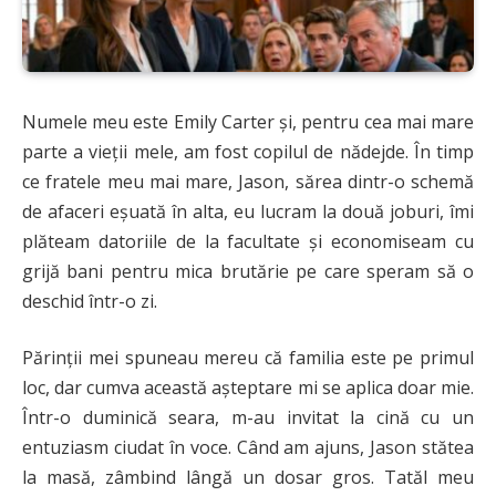
Numele meu este Emily Carter și, pentru cea mai mare
parte a vieții mele, am fost copilul de nădejde. În timp
ce fratele meu mai mare, Jason, sărea dintr-o schemă
de afaceri eșuată în alta, eu lucram la două joburi, îmi
plăteam datoriile de la facultate și economiseam cu
grijă bani pentru mica brutărie pe care speram să o
deschid într-o zi.
Părinții mei spuneau mereu că familia este pe primul
loc, dar cumva această așteptare mi se aplica doar mie.
Într-o duminică seara, m-au invitat la cină cu un
entuziasm ciudat în voce. Când am ajuns, Jason stătea
la masă, zâmbind lângă un dosar gros. Tatăl meu