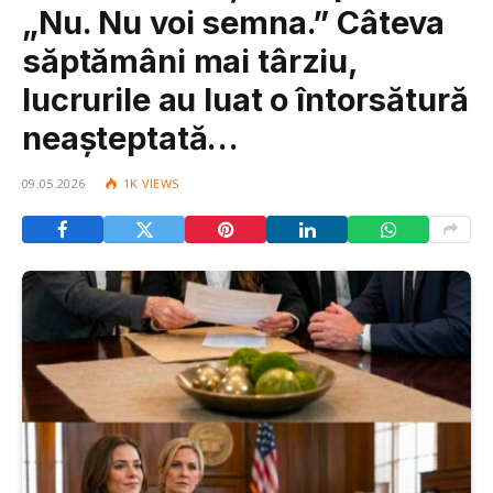
„Nu. Nu voi semna.” Câteva
săptămâni mai târziu,
lucrurile au luat o întorsătură
neașteptată…
09.05.2026
1K
VIEWS