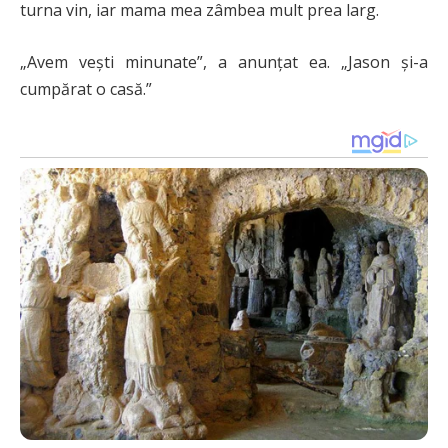
turna vin, iar mama mea zâmbea mult prea larg.
„Avem vești minunate”, a anunțat ea. „Jason și-a
cumpărat o casă.”