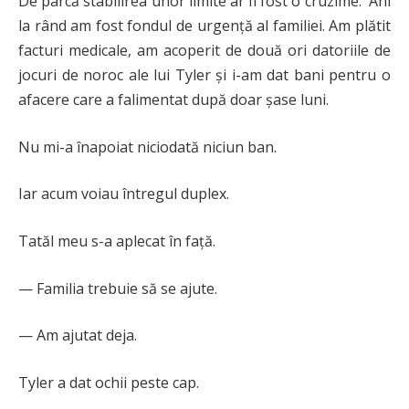
De parcă stabilirea unor limite ar fi fost o cruzime. Ani
la rând am fost fondul de urgență al familiei. Am plătit
facturi medicale, am acoperit de două ori datoriile de
jocuri de noroc ale lui Tyler și i-am dat bani pentru o
afacere care a falimentat după doar șase luni.
Nu mi-a înapoiat niciodată niciun ban.
Iar acum voiau întregul duplex.
Tatăl meu s-a aplecat în față.
— Familia trebuie să se ajute.
— Am ajutat deja.
Tyler a dat ochii peste cap.