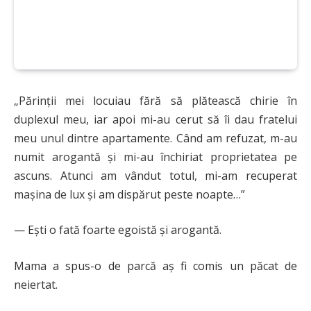
„Părinții mei locuiau fără să plătească chirie în
duplexul meu, iar apoi mi-au cerut să îi dau fratelui
meu unul dintre apartamente. Când am refuzat, m-au
numit arogantă și mi-au închiriat proprietatea pe
ascuns. Atunci am vândut totul, mi-am recuperat
mașina de lux și am dispărut peste noapte…”
— Ești o fată foarte egoistă și arogantă.
Mama a spus-o de parcă aș fi comis un păcat de
neiertat.