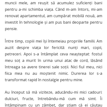
muncii mele, am reușit să acumulez suficienți bani
pentru a-mi schimba viața. Când m-am întors, mi-am
renovat apartamentul, am cumpărat mobilă nouă, am
investit în tehnologie și am pus bani deoparte pentru
pensie.
Între timp, copiii mei își întemeiau propriile familii. Am
auzit despre viața lor fericită: nunți mari, copii,
petreceri. Apoi s-a întâmplat ceva neașteptat: fostul
meu soț a murit în urma unui atac de cord, lăsând
întreaga sa avere tinerei sale soții. Nici fiul meu, nici
fiica mea nu au moștenit nimic. Durerea lor s-a
transformat rapid în nostalgie pentru mine.
Au început să mă viziteze, aducându-mi mici cadouri:
dulciuri, fructe, întrebându-mă cum mă simt. Îi
întâmpinam cu un zâmbet, dar știam că ei căutau