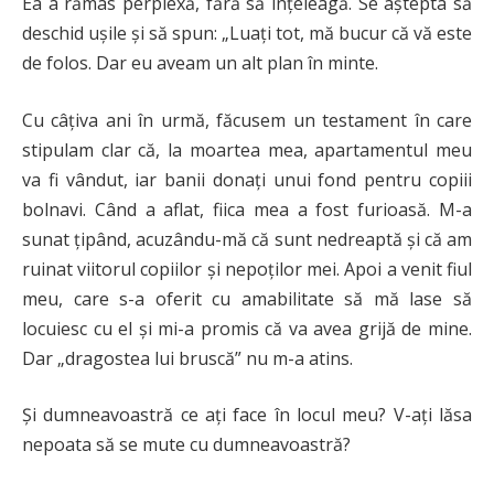
Ea a rămas perplexă, fără să înțeleagă. Se aștepta să
deschid ușile și să spun: „Luați tot, mă bucur că vă este
de folos. Dar eu aveam un alt plan în minte.
Cu câțiva ani în urmă, făcusem un testament în care
stipulam clar că, la moartea mea, apartamentul meu
va fi vândut, iar banii donați unui fond pentru copiii
bolnavi. Când a aflat, fiica mea a fost furioasă. M-a
sunat țipând, acuzându-mă că sunt nedreaptă și că am
ruinat viitorul copiilor și nepoților mei. Apoi a venit fiul
meu, care s-a oferit cu amabilitate să mă lase să
locuiesc cu el și mi-a promis că va avea grijă de mine.
Dar „dragostea lui bruscă” nu m-a atins.
Și dumneavoastră ce ați face în locul meu? V-ați lăsa
nepoata să se mute cu dumneavoastră?