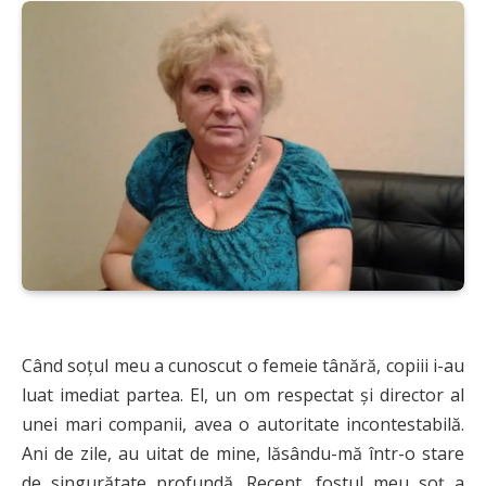
Când soțul meu a cunoscut o femeie tânără, copiii i-au
luat imediat partea. El, un om respectat și director al
unei mari companii, avea o autoritate incontestabilă.
Ani de zile, au uitat de mine, lăsându-mă într-o stare
de singurătate profundă. Recent, fostul meu soț a