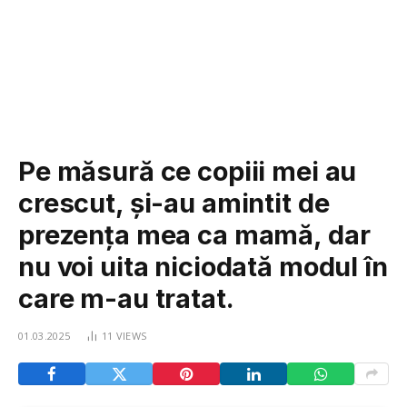
Pe măsură ce copiii mei au
crescut, și-au amintit de
prezența mea ca mamă, dar
nu voi uita niciodată modul în
care m-au tratat.
01.03.2025
11
VIEWS