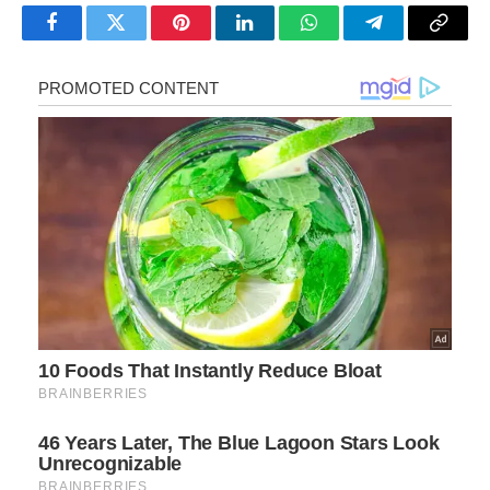
Facebook
Twitter
Pinterest
LinkedIn
WhatsApp
Telegram
Copy
Link