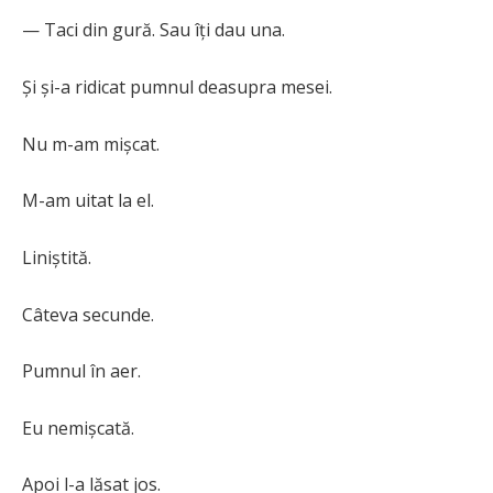
— Taci din gură. Sau îți dau una.
Și și-a ridicat pumnul deasupra mesei.
Nu m-am mișcat.
M-am uitat la el.
Liniștită.
Câteva secunde.
Pumnul în aer.
Eu nemișcată.
Apoi l-a lăsat jos.