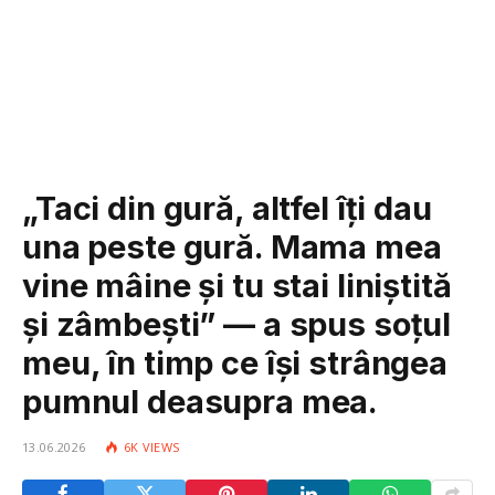
„Taci din gură, altfel îți dau
una peste gură. Mama mea
vine mâine și tu stai liniștită
și zâmbești” — a spus soțul
meu, în timp ce își strângea
pumnul deasupra mea.
13.06.2026
6K
VIEWS