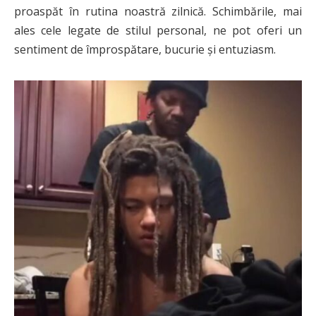
proaspăt în rutina noastră zilnică. Schimbările, mai
ales cele legate de stilul personal, ne pot oferi un
sentiment de împrospătare, bucurie și entuziasm.