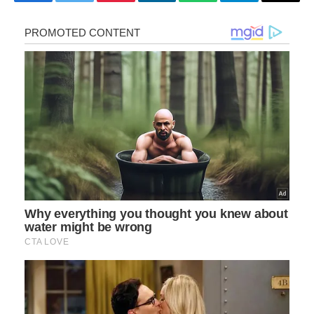
Facebook
Twitter
Pinterest
LinkedIn
WhatsApp
Telegram
Copy
Link