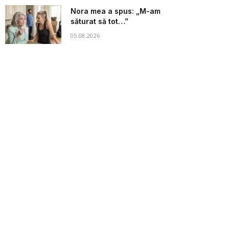
Nora mea a spus: „M-am
săturat să tot…”
05.08.2026