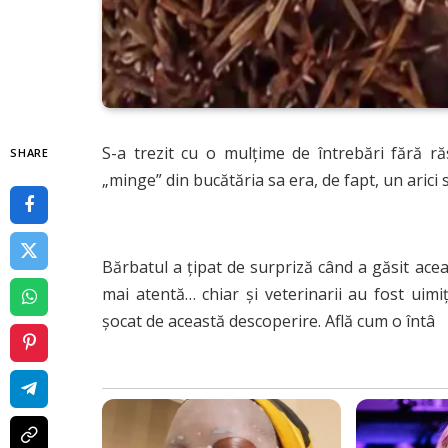
S-a trezit cu o mulțime de întrebări fără r
SHARE
„minge” din bucătăria sa era, de fapt, un arici s
Bărbatul a țipat de surpriză când a găsit ace
mai atentă… chiar și veterinarii au fost uimi
șocat de această descoperire. Află cum o întâ