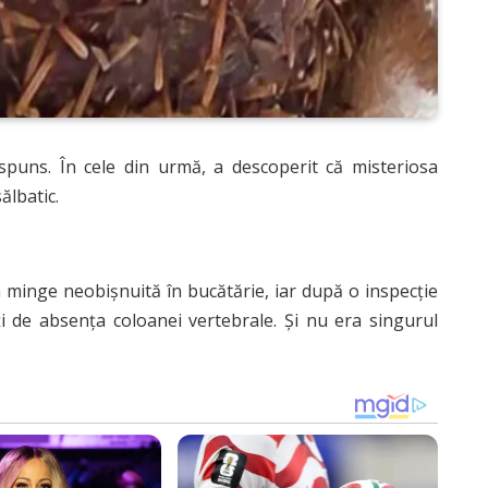
ăspuns. În cele din urmă, a descoperit că misteriosa
ălbatic.
a minge neobișnuită în bucătărie, iar după o inspecție
ți de absența coloanei vertebrale. Și nu era singurul