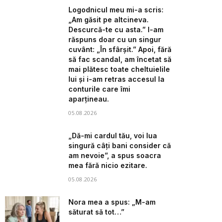
Logodnicul meu mi-a scris:
„Am găsit pe altcineva.
Descurcă-te cu asta.” I-am
răspuns doar cu un singur
cuvânt: „În sfârșit.” Apoi, fără
să fac scandal, am încetat să
mai plătesc toate cheltuielile
lui și i-am retras accesul la
conturile care îmi
aparțineau.
05.08.2026
„Dă-mi cardul tău, voi lua
singură câți bani consider că
am nevoie”, a spus soacra
mea fără nicio ezitare.
05.08.2026
Nora mea a spus: „M-am
săturat să tot…”