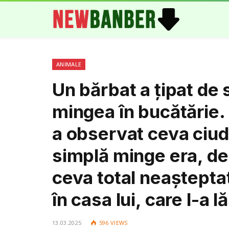
ANIMALE
Un bărbat a țipat de 
mingea în bucătărie. 
a observat ceva ciud
simplă minge era, de f
ceva total neașteptat
în casa lui, care l-a l
13.03.2025
596
VIEWS