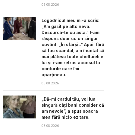
05.08.2026
Logodnicul meu mi-a scris:
„Am găsit pe altcineva.
Descurcă-te cu asta.” I-am
răspuns doar cu un singur
cuvânt: „În sfârșit.” Apoi, fără
să fac scandal, am încetat să
mai plătesc toate cheltuielile
lui și i-am retras accesul la
conturile care îmi
aparțineau.
05.08.2026
„Dă-mi cardul tău, voi lua
singură câți bani consider că
am nevoie”, a spus soacra
mea fără nicio ezitare.
05.08.2026