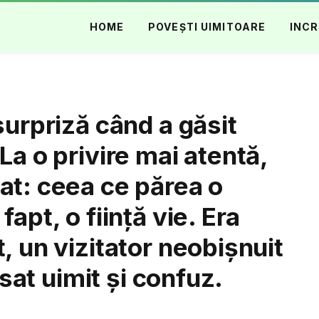
HOME
POVEȘTI UIMITOARE
INCR
surpriză când a găsit
La o privire mai atentă,
at: ceea ce părea o
apt, o ființă vie. Era
, un vizitator neobișnuit
ăsat uimit și confuz.