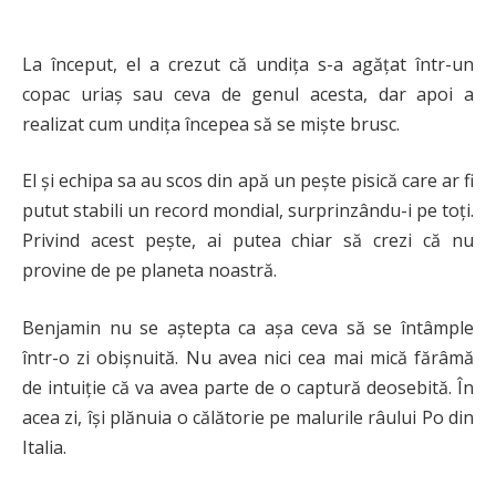
La început, el a crezut că undița s-a agățat într-un
copac uriaș sau ceva de genul acesta, dar apoi a
realizat cum undița începea să se miște brusc.
El și echipa sa au scos din apă un pește pisică care ar fi
putut stabili un record mondial, surprinzându-i pe toți.
Privind acest pește, ai putea chiar să crezi că nu
provine de pe planeta noastră.
Benjamin nu se aștepta ca așa ceva să se întâmple
într-o zi obișnuită. Nu avea nici cea mai mică fărâmă
de intuiție că va avea parte de o captură deosebită. În
acea zi, își plănuia o călătorie pe malurile râului Po din
Italia.