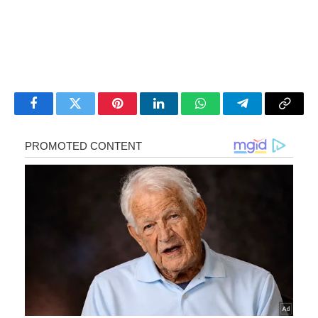
Facebook
Twitter
Pinterest
LinkedIn
WhatsApp
Telegram
Copy
Link