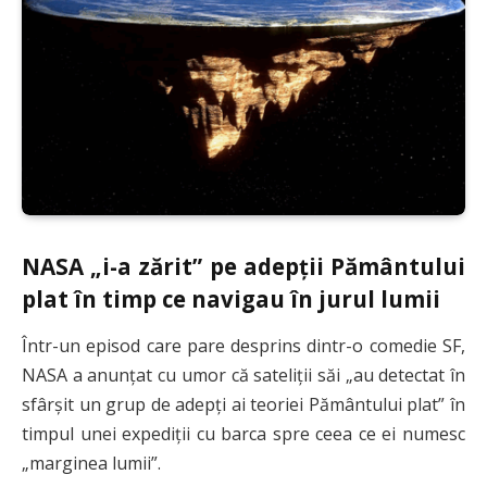
NASA „i-a zărit” pe adepții Pământului
plat în timp ce navigau în jurul lumii
Într-un episod care pare desprins dintr-o comedie SF,
NASA a anunțat cu umor că sateliții săi „au detectat în
sfârșit un grup de adepți ai teoriei Pământului plat” în
timpul unei expediții cu barca spre ceea ce ei numesc
„marginea lumii”.