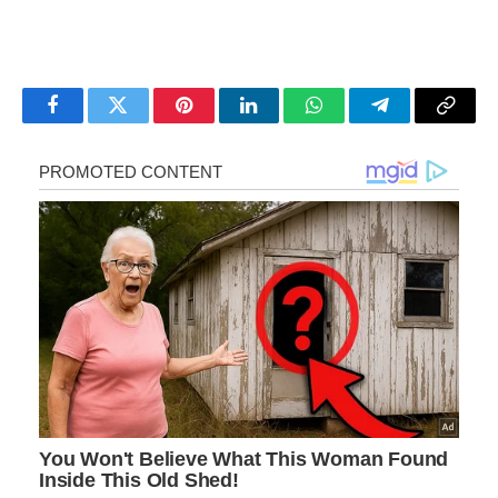
Facebook
Twitter
Pinterest
LinkedIn
WhatsApp
Telegram
Copy
Link