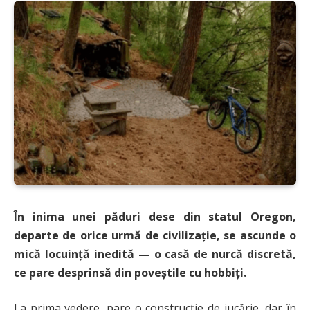
În inima unei păduri dese din statul Oregon,
departe de orice urmă de civilizație, se ascunde o
mică locuință inedită — o casă de nurcă discretă,
ce pare desprinsă din poveștile cu hobbiți.
La prima vedere, pare o construcție de jucărie, dar în