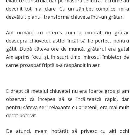
exact ce construia, dar pe măsură ce lucra, lucrurile au
devenit tot mai clare. Cu un zâmbet complice, mi-a
dezvăluit planul: transforma chiuveta într-un grătar!
Am urmărit cu interes cum a montat un grătar
deasupra chiuvetei, astfel încât să fie perfect pentru
gătit. După câteva ore de muncă, grătarul era gata!
Am aprins focul și, în scurt timp, mirosul îmbietor de
carne proaspăt friptă s-a răspândit în aer.
E drept că metalul chiuvetei nu era foarte gros și am
observat că începea să se încălzească rapid, dar
pentru câteva seri relaxante cu prietenii, era mai mult
decât potrivit.
De atunci, m-am hotărât să privesc cu alți ochi