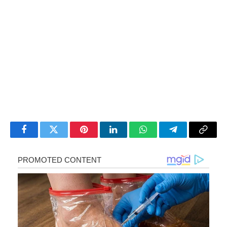
Facebook
Twitter
Pinterest
LinkedIn
WhatsApp
Telegram
Copy
Link