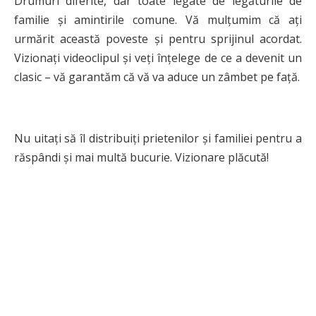
Drumuri diferite, dar toate legate de legăturile de
familie și amintirile comune. Vă mulțumim că ați
urmărit această poveste și pentru sprijinul acordat.
Vizionați videoclipul și veți înțelege de ce a devenit un
clasic – vă garantăm că vă va aduce un zâmbet pe față.
Nu uitați să îl distribuiți prietenilor și familiei pentru a
răspândi și mai multă bucurie. Vizionare plăcută!