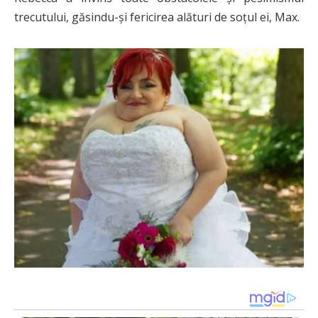
trecutului, găsindu-și fericirea alături de soțul ei, Max.