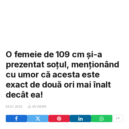
O femeie de 109 cm și-a
prezentat soțul, menționând
cu umor că acesta este
exact de două ori mai înalt
decât ea!
04.01.2025
65
VIEWS