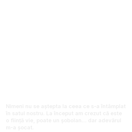
01.08.2026
225
VIEWS
Nimeni nu se aștepta la ceea ce s-a întâmplat
în satul nostru. La început am crezut că este
o ființă vie, poate un șobolan… dar adevărul
m-a șocat.