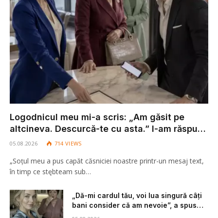
Logodnicul meu mi-a scris: „Am găsit pe
altcineva. Descurcă-te cu asta.” I-am răspuns
doar cu un singur cuvânt: „În sfârșit.” Apoi,
05.08.2026
714
VIEWS
fără să fac scandal, am încetat să mai
„Soțul meu a pus capăt căsniciei noastre printr-un mesaj text,
plătesc toate cheltuielile lui și i-am retras
în timp ce stębteam sub…
accesul la conturile care îmi aparțineau.
„Dă-mi cardul tău, voi lua singură câți
bani consider că am nevoie”, a spus
soacra mea fără nicio ezitare.