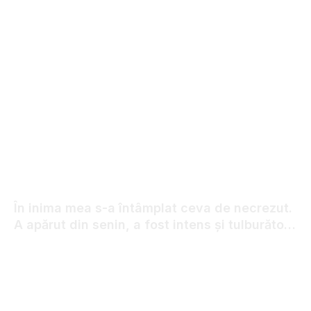
În inima mea s-a întâmplat ceva de necrezut.
A apărut din senin, a fost intens și tulburător.
Ești gata să afli adevărul?
31.12.2025
18
VIEWS