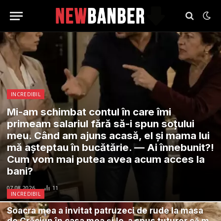
INCREDIBIL
Mi-am schimbat contul în care îmi
primeam salariul fără să-i spun soțului
meu. Când am ajuns acasă, el și mama lui
mă așteptau în bucătărie. — Ai înnebunit?!
Cum vom mai putea avea acum acces la
bani?
07.08.2026
11
INCREDIBIL
Soacra mea a invitat patruzeci de rude la masa
de Crăciun în casa mea și le-a spus tuturor că m-