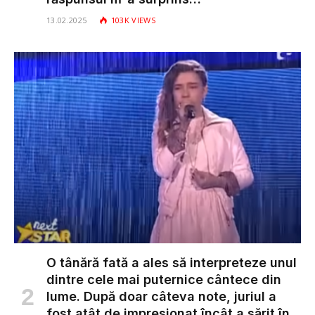
13.02.2025
103K
VIEWS
O tânără fată a ales să interpreteze unul
dintre cele mai puternice cântece din
lume. După doar câteva note, juriul a
fost atât de impresionat încât a sărit în