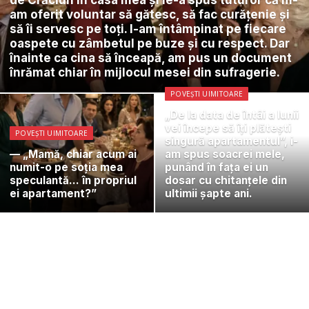
am oferit voluntar să gătesc, să fac curățenie și
să îi servesc pe toți. I-am întâmpinat pe fiecare
oaspete cu zâmbetul pe buze și cu respect. Dar
înainte ca cina să înceapă, am pus un document
înrămat chiar în mijlocul mesei din sufragerie.
POVEȘTI UIMITOARE
„De la data de întâi a lunii
vei începe să îți plătești
POVEȘTI UIMITOARE
singură apartamentul”, i-
— „Mamă, chiar acum ai
am spus soacrei mele,
numit-o pe soția mea
punând în fața ei un
speculantă… în propriul
dosar cu chitanțele din
ei apartament?”
ultimii șapte ani.