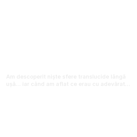
Am descoperit niște sfere translucide lângă
ușă… iar când am aflat ce erau cu adevărat,
am încremenit de groază.
17.12.2025
25
VIEWS