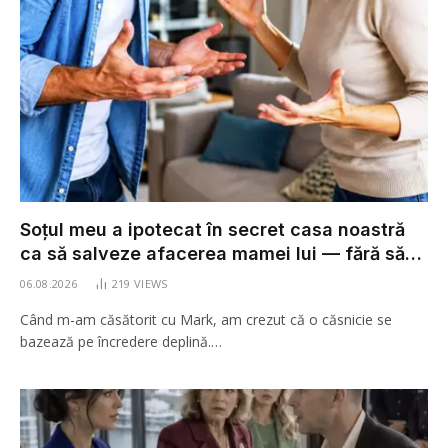
Soțul meu a ipotecat în secret casa noastră
ca să salveze afacerea mamei lui — fără să
știe că în contractul nostru prenupțial exista o
06.08.2026
219
VIEWS
clauză care avea să-i dea peste cap întregul
Când m-am căsătorit cu Mark, am crezut că o căsnicie se
plan.
bazează pe încredere deplină.…