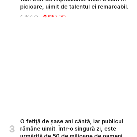
picioare, uimit de talentul ei remarcabil.
21.02.2025
85K
VIEWS
O fetiță de șase ani cântă, iar publicul
rămâne uimit. Într-o singură zi, este
urmărită de 50 de milioane de oameni.