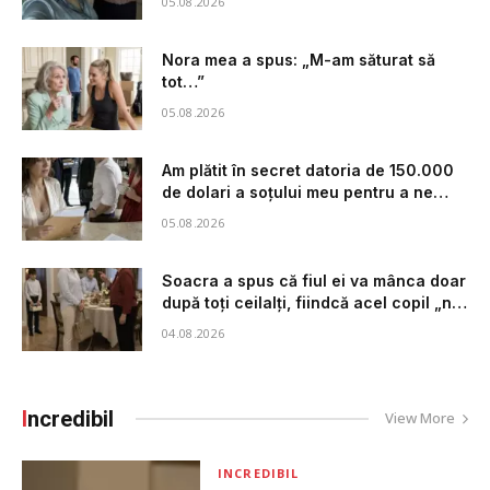
05.08.2026
Nora mea a spus: „M-am săturat să
tot…”
05.08.2026
Am plătit în secret datoria de 150.000
de dolari a soțului meu pentru a ne
salva căsnicia — dar în dimineața
05.08.2026
următoare, o femeie necunoscută
stătea în bucătăria mea, iar pe masă mă
așteptau actele de divorț. Credeam că
Soacra a spus că fiul ei va mânca doar
totul se terminase, până când o bătaie
după toți ceilalți, fiindcă acel copil „nu
neașteptată în ușă a schimbat absolut
era din familia lor”. Dar după acele
04.08.2026
totul.
cuvinte, un singur om a dovedit ce
înseamnă cu adevărat să fii familie.
I
ncredibil
View More
INCREDIBIL