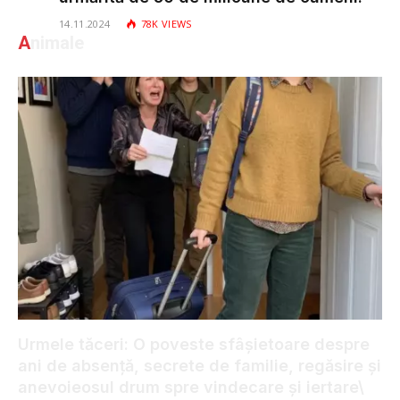
14.11.2024
78K
VIEWS
A
nimale
Urmele tăceri: O poveste sfâșietoare despre
ani de absență, secrete de familie, regăsire și
anevoieosul drum spre vindecare și iertare\