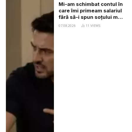
Mi-am schimbat contul în
care îmi primeam salariul
fără să-i spun soțului meu.
Când am ajuns acasă, el și
07.08.2026
11
VIEWS
mama lui mă așteptau în
bucătărie. — Ai
înnebunit?! Cum vom mai
putea avea acum acces la
bani?