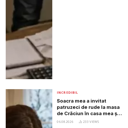
INCREDIBIL
Soacra mea a invitat
patruzeci de rude la masa
de Crăciun în casa mea și
le-a spus tuturor că m-am
06.08.2026
233
VIEWS
oferit voluntar să gătesc,