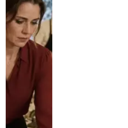
să fac curățenie și să îi
servesc pe toți. I-am
întâmpinat pe fiecare
oaspete cu zâmbetul pe
buze și cu respect. Dar
înainte ca cina să înceapă,
am pus un document
înrămat chiar în mijlocul
mesei din sufragerie.