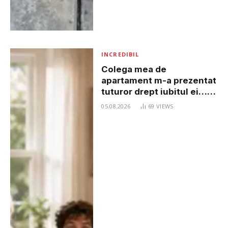
INCREDIBIL
Colega mea de
apartament m-a prezentat
tuturor drept iubitul ei…
iar acea minciună ne-a
05.08.2026
69
VIEWS
schimbat viața pentru
totdeauna.