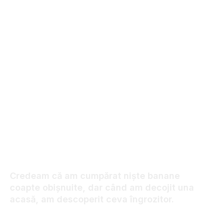
09.01.2026
71
VIEWS
Credeam că am cumpărat niște banane
coapte obișnuite, dar când am decojit una
acasă, am descoperit ceva îngrozitor.
06.01.2026
24
VIEWS